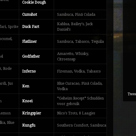
Cookie Dough
Cumshot
Sambuca, Pinã Colada
Kahlua, Bailey’s, Jack
ari, Sprite
Duck Fart
Daniel’s
ocomel,
Flatliner
Sambuca, Tabasco, Tequila
Amaretto, Whisky,
el
Godfather
Citroensap
z, Rode
Inferno
Fireman, Vodka, Tabasco
rdi, Jus
Blue Curacao, Pinã Colada,
Ken
Vodka
Twee
*Geheim Recept* Schudden
m
Knoei
voor gebruik
 Lemon
Kringspier
Nico’s Trots, 8 Laagjes
dka, Blue
Kungfu
Southern Comfort, Sambuca