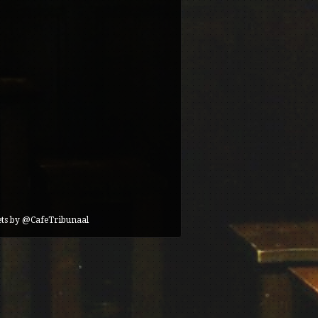
ts by @CafeTribunaal