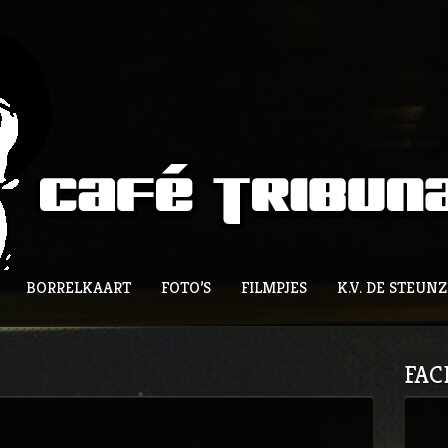
BORRELKAART
FOTO’S
FILMPJES
K.V. DE STEUN
FAC