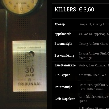
KILLERS
€ 3,60
Apekop
Dropshot, Pisang Am
Appeltaartje
43, Vodka, Appelsap,
Banana Split
Pisang Ambon, Choco
Pisang Ambon, Pinã C
Boswandeling
d’Orange
Blue Kamikaze
Vodka, Blue Curacao,
Dr. Pepper
Amaretto, Bier, Cola
Peachtree, Apfelkorn,
Fruitmandje
Razz, Bitterlemon
Kontiki, Citroensap, 
Geile Napoleon
Sprite
Ballentines, Pisang A