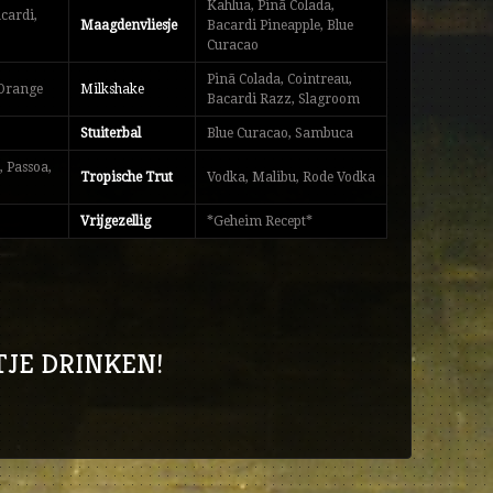
Kahlua, Pinã Colada,
cardi,
Maagdenvliesje
Bacardi Pineapple, Blue
Curacao
Pinã Colada, Cointreau,
’Orange
Milkshake
Bacardi Razz, Slagroom
a
Stuiterbal
Blue Curacao, Sambuca
, Passoa,
Tropische Trut
Vodka, Malibu, Rode Vodka
Vrijgezellig
*Geheim Recept*
JE DRINKEN!