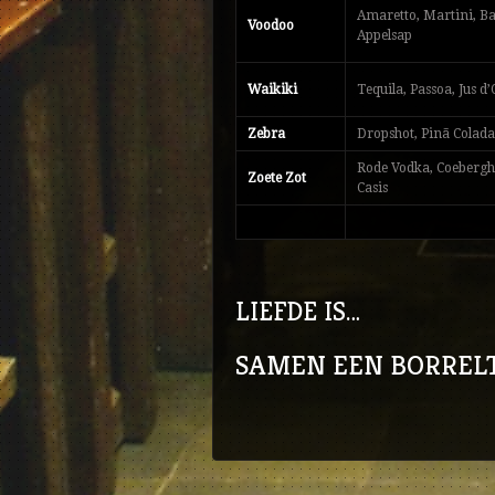
Amaretto, Martini, Ba
Voodoo
Appelsap
Waikiki
Tequila, Passoa, Jus d
Zebra
Dropshot, Pinã Colad
Rode Vodka, Coebergh
Zoete Zot
Casis
LIEFDE IS…
SAMEN EEN BORRELT