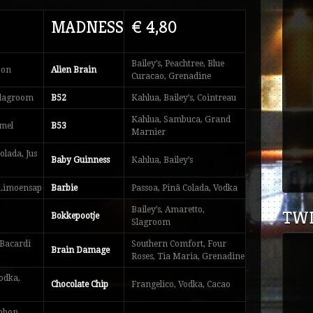
MADNESS
€ 4,80
Bailey’s, Peachtree, Blue
bon
Alien Brain
Curacao, Grenadine
 Slagroom
B52
Kahlua, Bailey’s, Cointreau
Kahlua, Sambuca, Grand
mel
B53
Marnier
olada, Jus
Baby Guinness
Kahlua, Bailey’s
 Limoensap
Barbie
Passoa, Pinã Colada, Vodka
Bailey’s, Amaretto,
TWI
Bokkepootje
Slagroom
 Bacardi
Southern Comfort, Four
Brain Damage
Roses, Tia Maria, Grenadine
Vodka,
Chocolate Chip
Frangelico, Vodka, Cacao
mbon,