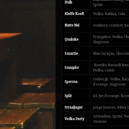
Hulk
Sprite
Kleffe Koeft
Vodka, Kahlua, Cola
Natte Nel
Southern Comfort, Saf
Frangelico, Vodka, Ch
Quukske
Slagroom
Smartie
Blue Curaçao, Chocom
Kontiki, Bacardi Raz
Snuupke
Vodka, Cassis
Coebergh, Vodka, Baca
Sperma
d’orange, Slagroom
Split
43, Jus d’orange, Roo
Straaljager
Jonge Jenever, Bitter
Grenadine, Sprite, Vo
Vodka Party
Curacao