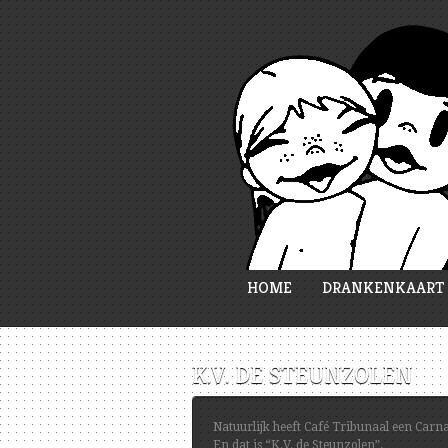
HOME
DRANKENKAART
K.V. DE STEUNZOLEN
Natuurlijk heeft Café Tribunaal een Carn
En dat is “K.V. de Steunzolen”.