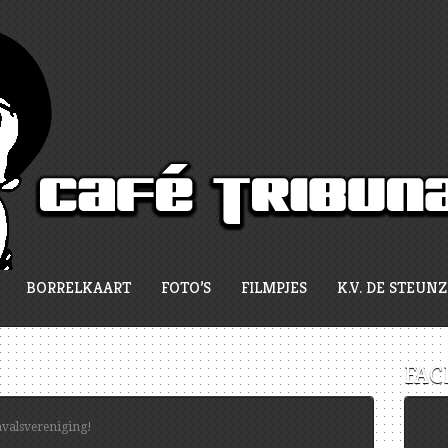
BORRELKAART
FOTO’S
FILMPJES
K.V. DE STEUN
FAC
avalsvereniging!