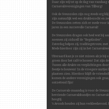
Daar zijn wij tot op de dag van vandaag no
Carnavalsverenigingen van Tilburg!
Ook de Steunzolen zijn nog steeds erg bli
zijn natuurlijk wel een drukbezocht en 
De Steunzolen zetten zich er mede voor i
jaren in een succesvolle Carnaval!
De Steunzolen dragen ook heel wat bij a
noemen zij zichzelf de “Regelzolen”.
Zaterdag helpen zij, traditiegetrouw, met
Mede hierdoor zijn zij in het Carnavalswer
Uiteraard kan je ze niet missen als je bij
groen door het café te hossen! Dat zijn d
Tussen alle drukte en verplichtingen do
feestje te bouwen! In de vroegere uurtjes
plaatsen zien. Hierdoor blijft de vrien
komen de andere verenigingen ook graag b
ontzettend fijn!
De Carnavals-maandag is voor de Steunzol
bevriende Carnavalsbandjes en Carnavals
hoogtij.
’s Avonds houden zij hun verkleedavond. 