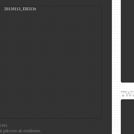
TWI
1961.
 gekozen als residentie.