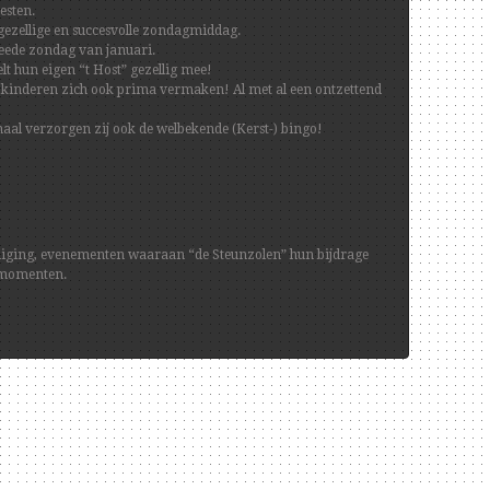
esten.
n gezellige en succesvolle zondagmiddag.
weede zondag van januari.
t hun eigen “t Host” gezellig mee!
de kinderen zich ook prima vermaken! Al met al een ontzettend
naal verzorgen zij ook de welbekende (Kerst-) bingo!
reniging, evenementen waaraan “de Steunzolen” hun bijdrage
e momenten.