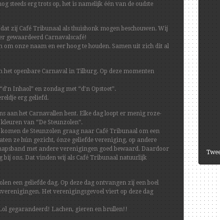
g steeds erg trots op, het is namelijk één van de oudste
j dat zij Café Tribunaal als thuishonk mogen beschouwen. Wij
zeer gewaardeerd Carnavalscafé!
n om onze naam en eer hoog te houden. Samen uit zich dit al
an het openbare Carnaval in Tilburg. Op deze momenten
 “d’n Inhaol” en zondag met “d’n Opstoet”.
eldje erg geliefd.
 ons aan het Carnavallen bent. Elke dag loopt er menig roze-
e kleuren van “De Steunzolen”.
or komen de Steunzolen graag naar Café Tribunaal om een
 laten ze hún gezicht, ónze geliefde vereniging, op andere
dschapsband met andere verenigingen goed bewaard. Daardoor
Twee
ij ons. Dat vinden wij als Café Tribunaal natuurlijk
en een geliefde dag. Op deze dag ontvangen zij een boel
verenigingen. Het verenigingsgevoel viert op deze dag
Lol gegarandeerd! Lachen, gieren en brullen!!