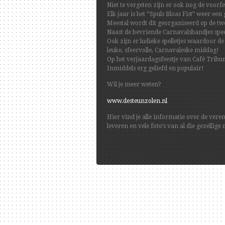
Niet te vergeten zijn er ook nog de voorfe
Elk jaar is het “Spuls Bloas Fist” weer ee
Meestal wordt dit georganiseerd op de t
Naast de bevriende Carnavalsbandjes speel
Ook zijn er ludieke spelletjes waardoor 
leuke, sfeervolle, Carnavaleske middag!
Op het verjaardagsfeestje van Café Tribu
Inmiddels erg geliefd en populair!
Wil je meer weten?
www.desteunzolen.nl
Hier vind je alle informatie over de ve
leveren en vele foto’s van al die gezellig